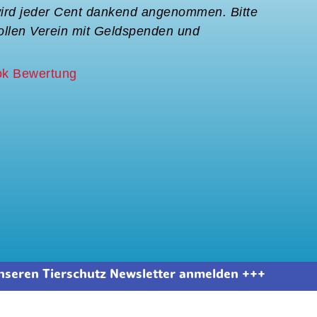
ird jeder Cent dankend angenommen. Bitte
Dies
tollen Verein mit Geldspenden und
bitt
Ecke
k Bewertung
KRI
unseren Tierschutz Newsletter anmelden +++