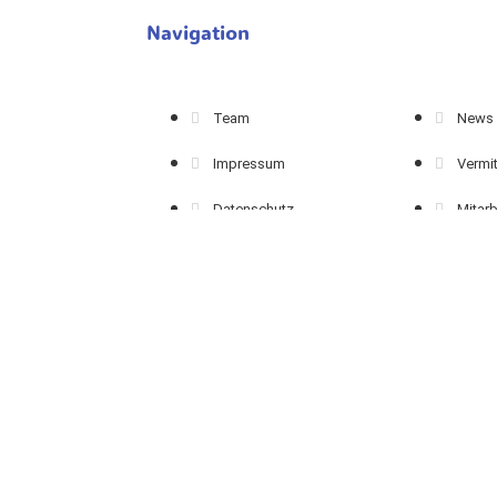
Navigation
Team
News
Impressum
Vermit
Datenschutz
Mitarb
Kontakt
Verei
Spenden
MAD