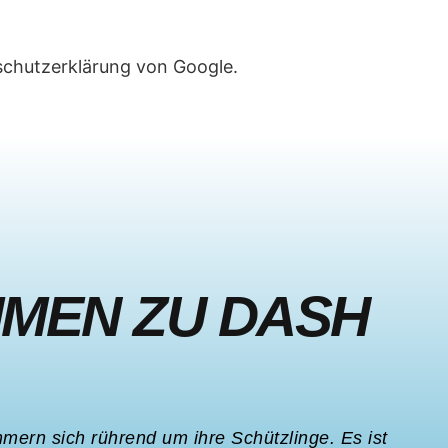
schutzerklärung von Google.
MMEN ZU DASH
mern sich rührend um ihre Schützlinge. Es ist
Ich 