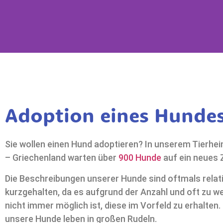
Ihr neuer Hu
Griechenl
Adoption eines Hunde
Sie möchten einen Hund aus Griec
Sie wollen einen Hund adoptieren? In unserem Tierhe
hier erfahren sie wie
– Griechenland warten über
900 Hunde
auf ein neues 
Anfragen
Die Beschreibungen unserer Hunde sind oftmals relat
kurzgehalten, da es aufgrund der Anzahl und oft zu w
nicht immer möglich ist, diese im Vorfeld zu erhalten. 
unsere Hunde leben in großen Rudeln.