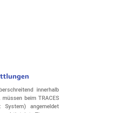
ittlungen
berschreitend innerhalb
n, müssen beim TRACES
t System) angemeldet