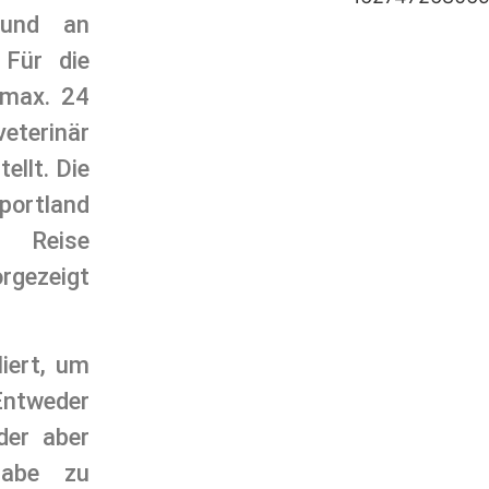
Hund an
 Für die
 max. 24
terinär
ellt. Die
portland
r Reise
rgezeigt
liert, um
Entweder
der aber
gabe zu