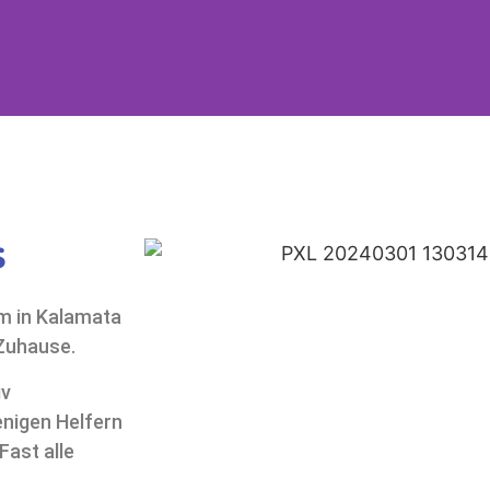
nd aus
and
s
henland adoptieren,
im in Kalamata
 es geht
Zuhause.
iv
enigen Helfern
Fast alle