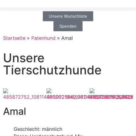
Unsere Wunschliste
Spenden
Startseite
»
Patenhund
»
Amal
Unsere
Tierschutzhunde
Amal
Geschlecht: männlich