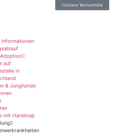
Unsere Wunschliste
 Informationen
gsablauf
 Adoption
e auf
stelle in
chland
en & Junghunde
innen
n
ren
e mit Handicap
lung
lmeerkrankheiten