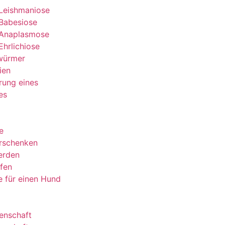
Leishmaniose
Babesiose
Anaplasmose
Ehrlichiose
würmer
ien
rung eines
es
e
rschenken
erden
lfen
le für einen Hund
enschaft