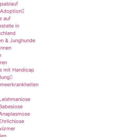
gsablauf
 Adoption
e auf
stelle in
chland
en & Junghunde
innen
n
ren
e mit Handicap
lung
lmeerkrankheiten
Leishmaniose
Babesiose
Anaplasmose
Ehrlichiose
würmer
ien