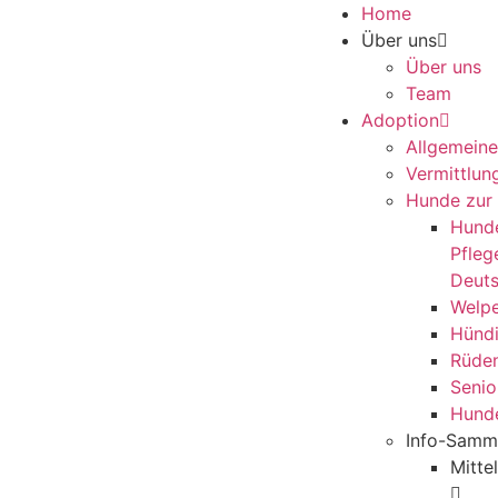
Home
Über uns
Über uns
Team
Adoption
Allgemeine
Vermittlun
Hunde zur
Hund
Pflege
Deuts
Welp
Hünd
Rüde
Senio
Hund
Info-Samm
Mitte