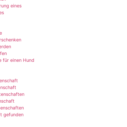
rung eines
es
e
rschenken
erden
lfen
le für einen Hund
enschaft
enschaft
tenschaften
nschaft
tenschaften
t gefunden