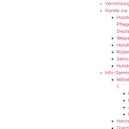
Vermittlun
Hunde zur
Hund
Pflege
Deuts
Welp
Hünd
Rüde
Senio
Hund
Info-Samm
Mitte
Herz
Giard