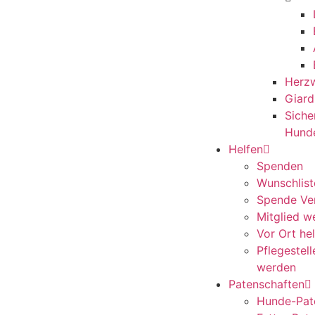
Herz
Giard
Siche
Hund
Helfen
Spenden
Wunschlist
Spende Ve
Mitglied w
Vor Ort he
Pflegestel
werden
Patenschaften
Hunde-Pat