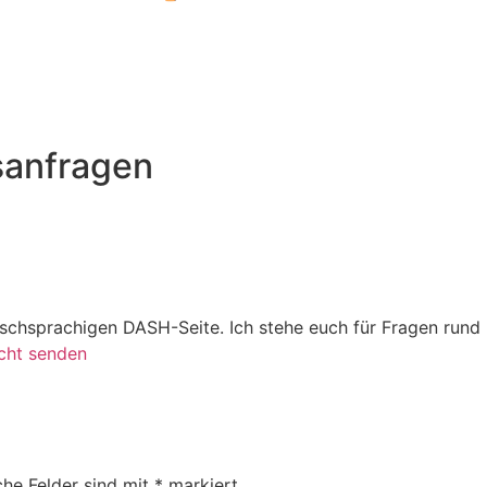
sanfragen
utschsprachigen DASH-Seite. Ich stehe euch für Fragen run
cht senden
che Felder sind mit
*
markiert