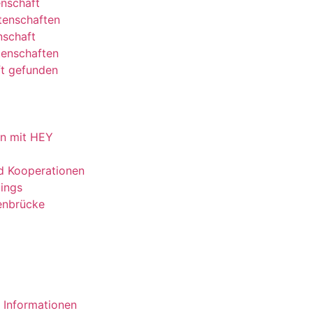
enschaft
tenschaften
nschaft
tenschaften
t gefunden
on mit HEY
d Kooperationen
ings
nbrücke
 Informationen