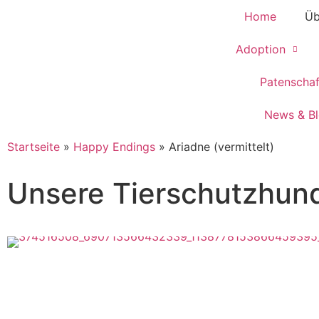
Home
Üb
Adoption
Patenscha
News & B
Startseite
»
Happy Endings
»
Ariadne (vermittelt)
Unsere Tierschutzhun