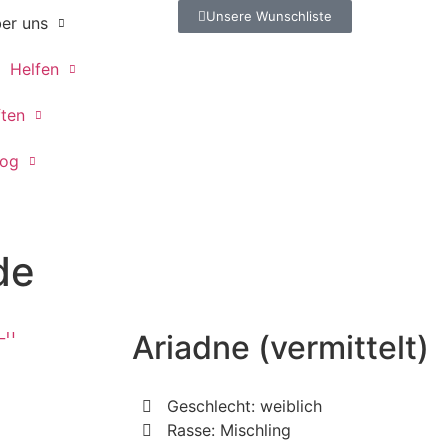
Unsere Wunschliste
er uns
Helfen
ften
log
de
Ariadne (vermittelt)
Geschlecht: weiblich
Rasse: Mischling