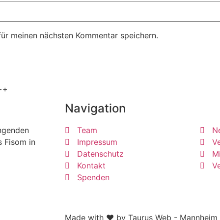
für meinen nächsten Kommentar speichern.
++
Navigation
ängenden
Team
N
s Fisom in
Impressum
Ve
Datenschutz
Mi
Kontakt
V
Spenden
Made with ❤ by Taurus Web - Mannheim