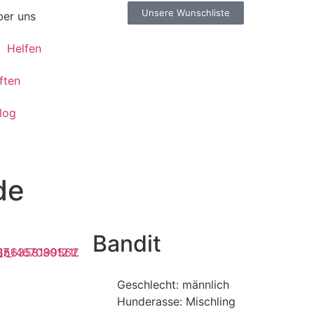
Unsere Wunschliste
er uns
Helfen
ften
log
de
Bandit
Geschlecht: männlich
Hunderasse: Mischling