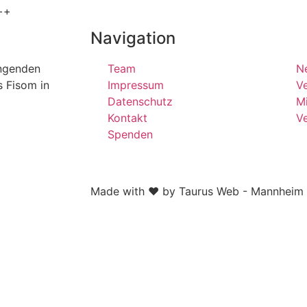
++
Navigation
ängenden
Team
N
s Fisom in
Impressum
Ve
Datenschutz
Mi
Kontakt
V
Spenden
Made with ❤ by Taurus Web - Mannheim