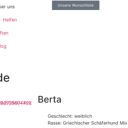
Unsere Wunschliste
er uns
Helfen
ften
log
de
Berta
Geschlecht: weiblich
Rasse: Griechischer Schäferhund Mix