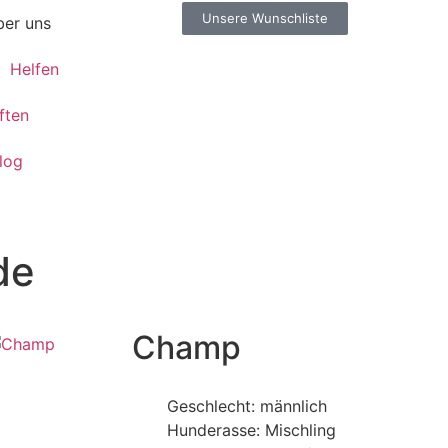
Unsere Wunschliste
er uns
Helfen
ften
log
de
Champ
Geschlecht: männlich
Hunderasse: Mischling