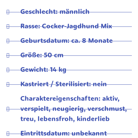
Geschlecht: männlich
Rasse: Cocker-Jagdhund Mix
Geburtsdatum: ca. 8 Monate
Größe: 50 cm
Gewicht: 14 kg
Kastriert / Sterilisiert: nein
Charaktereigenschaften: aktiv,
verspielt, neugierig, verschmust,
treu, lebensfroh, kinderlieb
Eintrittsdatum: unbekannt