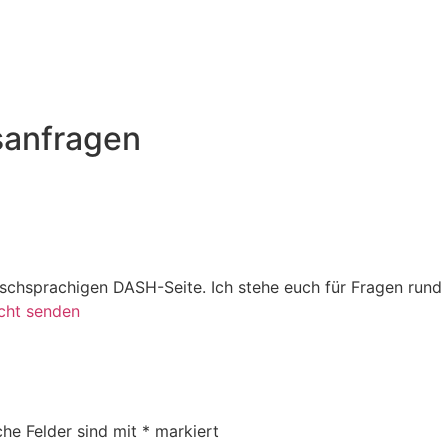
sanfragen
utschsprachigen DASH-Seite. Ich stehe euch für Fragen run
cht senden
che Felder sind mit
*
markiert