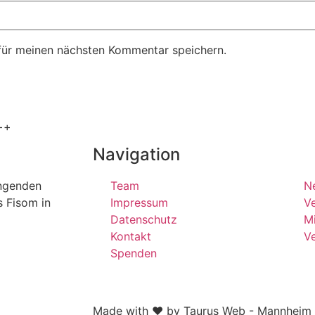
für meinen nächsten Kommentar speichern.
++
Navigation
ängenden
Team
N
s Fisom in
Impressum
Ve
Datenschutz
Mi
Kontakt
V
Spenden
Made with ❤ by Taurus Web - Mannheim