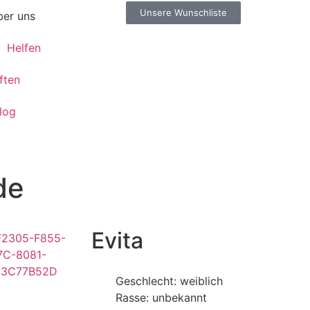
Unsere Wunschliste
er uns
Helfen
ften
log
de
Evita
Geschlecht: weiblich
Rasse: unbekannt