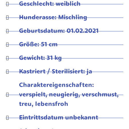
Geschlecht: weiblich
Hunderasse: Mischling
Geburtsdatum: 01.02.2021
Größe: 51 cm
Gewicht: 31 kg
Kastriert / Sterilisiert: ja
Charaktereigenschaften:
verspielt, neugierig, verschmust,
treu, lebensfroh
Eintrittsdatum unbekannt