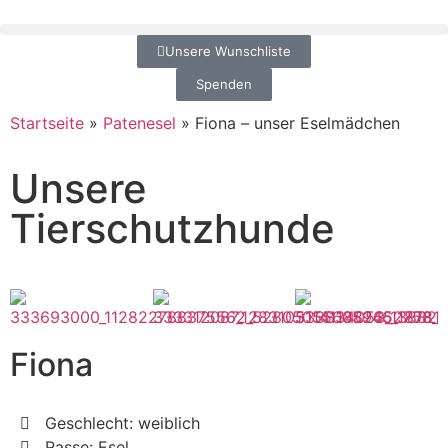
Unsere Wunschliste
Spenden
Startseite
»
Patenesel
»
Fiona – unser Eselmädchen
Unsere
Tierschutzhunde
Fiona
Geschlecht: weiblich
Rasse: Esel