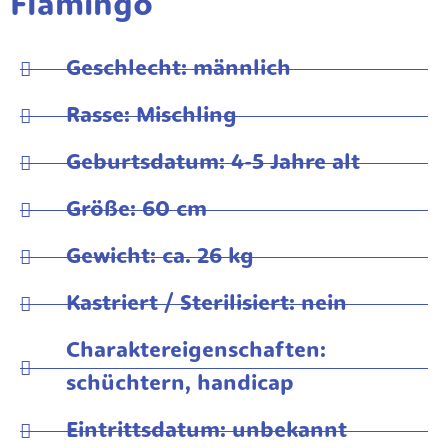
Flamingo
Geschlecht: männlich
Rasse: Mischling
Geburtsdatum: 4-5 Jahre alt
Größe: 60 cm
Gewicht: ca. 26 kg
Kastriert / Sterilisiert: nein
Charaktereigenschaften:
schüchtern, handicap
Eintrittsdatum: unbekannt