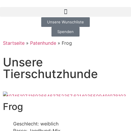
Unsere Wunschliste
Spenden
Startseite
»
Patenhunde
»
Frog
Unsere
Tierschutzhunde
Frog
Geschlecht: weiblich
Rasse: Jagdhund-Mix