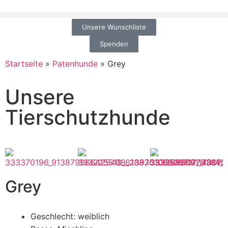
Unsere Wunschliste
Spenden
Startseite
»
Patenhunde
»
Grey
Unsere
Tierschutzhunde
Grey
Geschlecht: weiblich