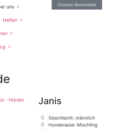
Unsere Wunschliste
er uns
Helfen
ften
log
de
Janis
Geschlecht: männlich
Hunderasse: Mischling