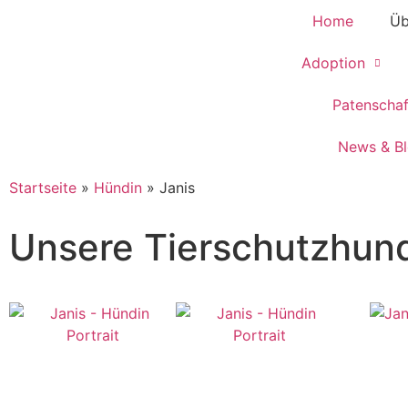
Home
Üb
Adoption
Patenscha
News & B
Startseite
»
Hündin
»
Janis
Unsere Tierschutzhun