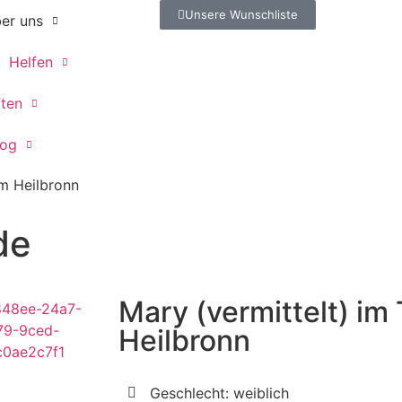
Unsere Wunschliste
er uns
Helfen
ften
log
im Heilbronn
de
Mary (vermittelt) im
Heilbronn
Geschlecht: weiblich