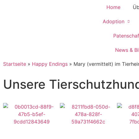
Home
Üb
Adoption
Patenscha
News & B
Startseite
»
Happy Endings
»
Mary (vermittelt) im Tierhe
Unsere Tierschutzhun