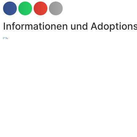
Informationen und Adoption
Rena
Hallo Tierfreunde!
Mein Name ist Renate und ich bin die Betreiberin der de
Adoptionen und Volontär Anfragen zur Verfügung.
Nachri
Schreibe einen Kommentar
Deine E-Mail-Adresse wird nicht veröffentlicht.
Erforderli
Kommentar
*