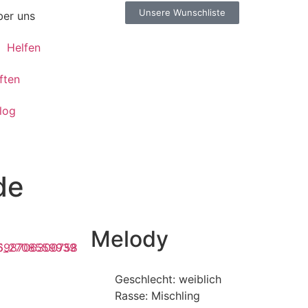
Unsere Wunschliste
er uns
Helfen
ften
log
de
Melody
Geschlecht: weiblich
Rasse: Mischling