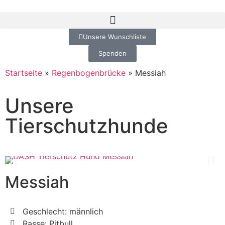
Unsere Wunschliste
Spenden
Startseite
»
Regenbogenbrücke
»
Messiah
Unsere
Tierschutzhunde
Messiah
Geschlecht: männlich
Rasse: Pitbull