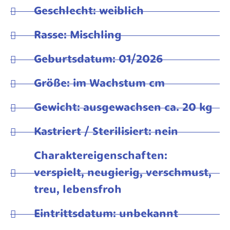
Geschlecht: weiblich
Rasse: Mischling
Geburtsdatum: 01/2026
Größe: im Wachstum cm
Gewicht: ausgewachsen ca. 20 kg
Kastriert / Sterilisiert: nein
Charaktereigenschaften:
verspielt, neugierig, verschmust,
treu, lebensfroh
Eintrittsdatum: unbekannt