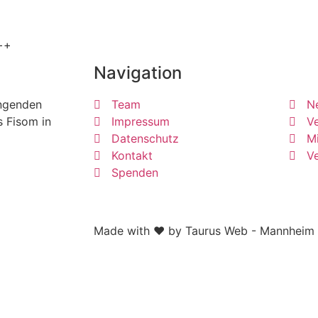
++
Navigation
ängenden
Team
N
s Fisom in
Impressum
Ve
Datenschutz
Mi
Kontakt
V
Spenden
Made with ❤ by Taurus Web - Mannheim