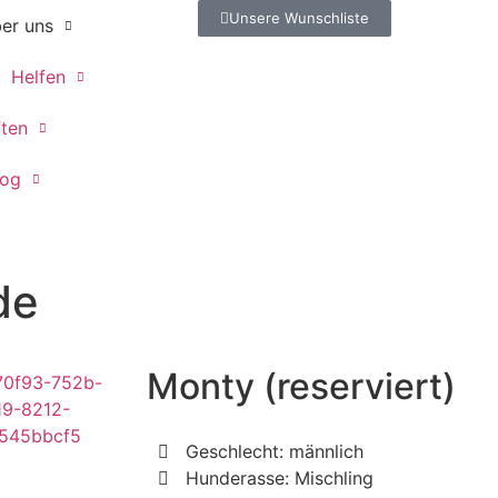
Unsere Wunschliste
er uns
Helfen
ften
log
de
Monty (reserviert)
Geschlecht: männlich
Hunderasse: Mischling