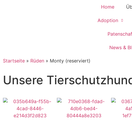
Home
Üb
Adoption
Patenscha
News & B
Startseite
»
Rüden
»
Monty (reserviert)
Unsere Tierschutzhun