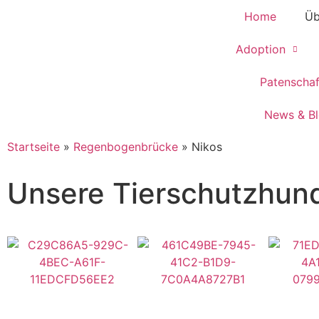
Home
Üb
Adoption
Patenscha
News & B
Startseite
»
Regenbogenbrücke
»
Nikos
Unsere Tierschutzhun