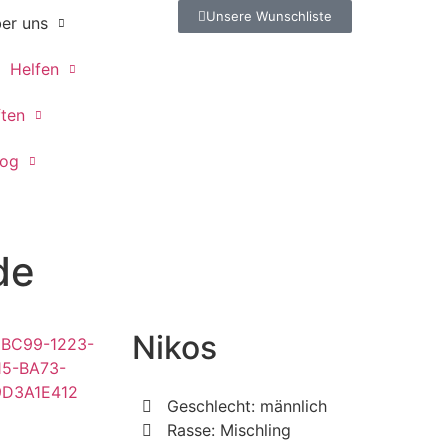
Unsere Wunschliste
er uns
Helfen
ften
log
de
Nikos
Geschlecht: männlich
Rasse: Mischling