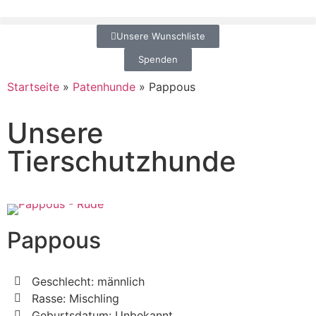
Unsere Wunschliste
Spenden
Startseite
»
Patenhunde
»
Pappous
Unsere
Tierschutzhunde
Pappous
Geschlecht: männlich
Rasse: Mischling
Geburtsdatum: Unbekannt