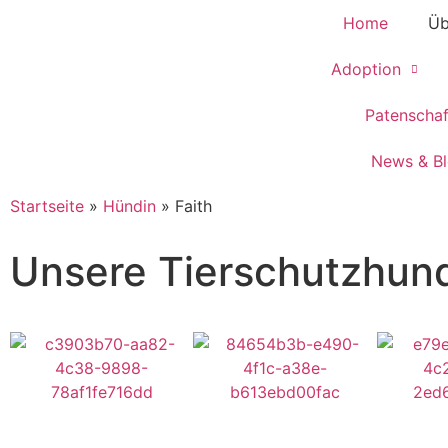
Home
Üb
Adoption
Patenscha
News & B
Startseite
»
Hündin
»
Faith
Unsere Tierschutzhun