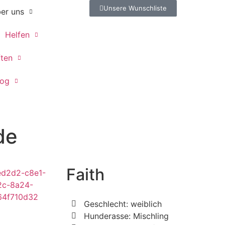
Unsere Wunschliste
er uns
Helfen
ften
log
de
Faith
Geschlecht: weiblich
Hunderasse: Mischling