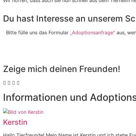
Wir hoffen, dass auch sie nun schnell aus dem Tierheim he
Du hast Interesse an unserem Sc
Bitte fülle uns das Formular
„Adoptionsanfrage“
aus, wenn
Zeige mich deinen Freunden!
Informationen und Adoption
Kerstin
Hallo Tierfreunde! Mein Name ist Kerstin und ich stehe 