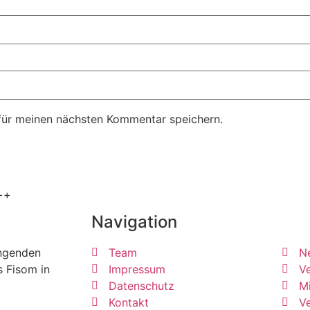
für meinen nächsten Kommentar speichern.
++
Navigation
ängenden
Team
N
s Fisom in
Impressum
Ve
Datenschutz
Mi
Kontakt
V