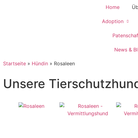
Home
Üb
Adoption
Patenscha
News & B
Startseite
»
Hündin
»
Rosaleen
Unsere Tierschutzhun