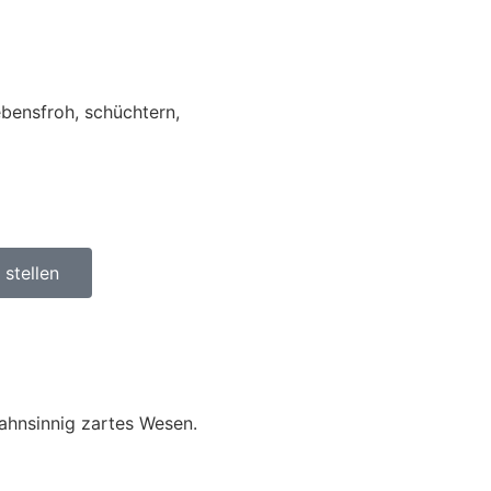
ebensfroh, schüchtern,
stellen
wahnsinnig zartes Wesen.