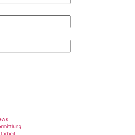
ews
rmittlung
tarbeit