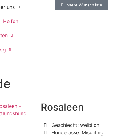
Unsere Wunschliste
er uns
Helfen
ften
log
de
Rosaleen
Geschlecht: weiblich
Hunderasse: Mischling