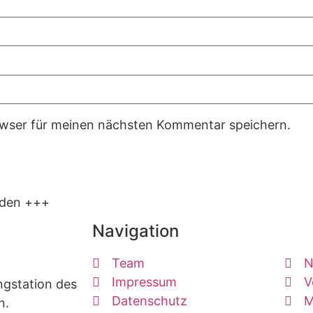
owser für meinen nächsten Kommentar speichern.
lden +++
Navigation
Team
N
Impressum
V
ngstation des
Datenschutz
M
n.