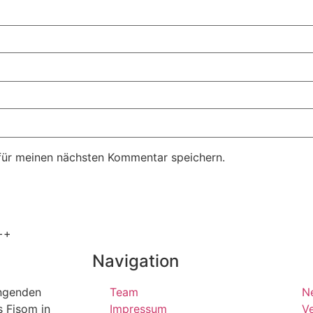
für meinen nächsten Kommentar speichern.
++
Navigation
ängenden
Team
N
s Fisom in
Impressum
Ve