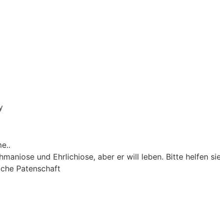
y
e..
shmaniose und Ehrlichiose, aber er will leben. Bitte helfen s
iche Patenschaft