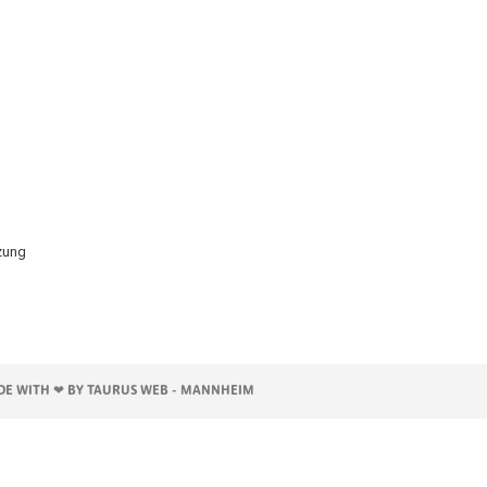
g
zung
E WITH ❤ BY TAURUS WEB - MANNHEIM