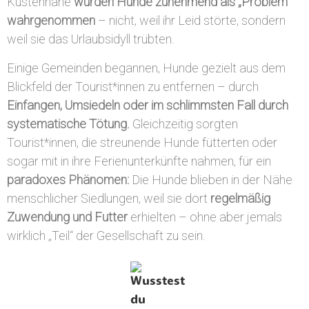
Küstennähe
wurden Hunde zunehmend als „Problem“
wahrgenommen
– nicht, weil ihr Leid störte, sondern
weil sie das Urlaubsidyll trübten.
Einige Gemeinden begannen, Hunde gezielt aus dem
Blickfeld der Tourist*innen
zu e
ntfernen – durch
Einfangen, Umsiedeln oder im schlimmsten Fall durch
systematische Tötung.
G
leichzeitig sorgten
Tourist*
innen, die streunende Hunde fütterten oder
sogar mit in ihre Ferienunterkünfte nahmen, für ein
paradoxes Phänomen:
Die Hunde blieben in der Nähe
menschlicher Siedlungen, weil sie dort
regelmäßig
Zuwendung und Futter
erhielten – ohne aber jemals
wirklich „Teil“ der Gesellschaft zu sein.