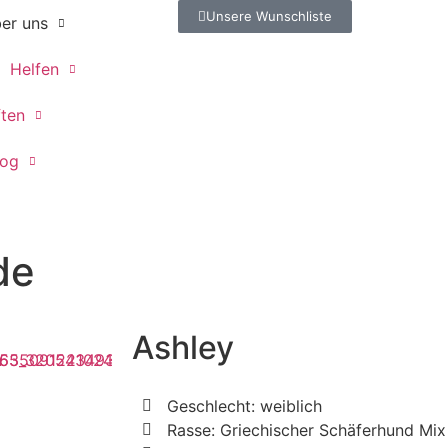
Unsere Wunschliste
er uns
Helfen
ften
log
de
Ashley
Geschlecht: weiblich
Rasse: Griechischer Schäferhund Mix