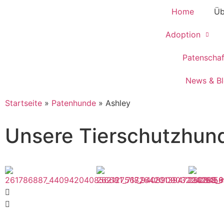
Home
Üb
Adoption
Patenscha
News & B
Startseite
»
Patenhunde
»
Ashley
Unsere Tierschutzhun