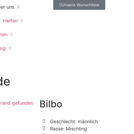
Unsere Wunschliste
er uns
Helfen
ften
log
de
Bilbo
Geschlecht: männlich
Rasse: Mischling