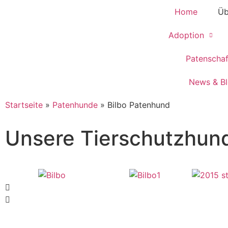
Home
Üb
Adoption
Patenscha
News & B
Startseite
»
Patenhunde
»
Bilbo Patenhund
Unsere Tierschutzhun