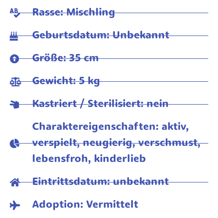
Rasse: Mischling
Geburtsdatum: Unbekannt
Größe: 35 cm
Gewicht: 5 kg
Kastriert / Sterilisiert: nein
Charaktereigenschaften: aktiv,
verspielt, neugierig, verschmust,
lebensfroh, kinderlieb
Eintrittsdatum: unbekannt
Adoption: Vermittelt