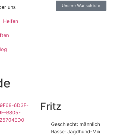
Unsere Wunschliste
er uns
Helfen
ften
log
de
Fritz
Geschlecht: männlich
Rasse: Jagdhund-Mix