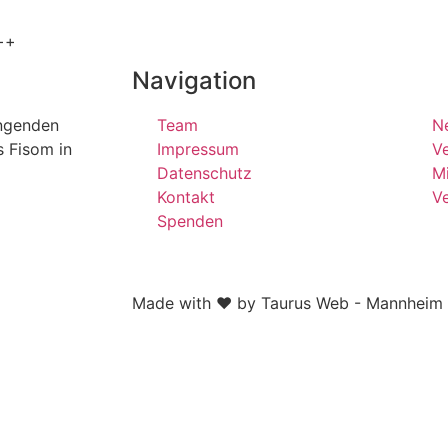
++
Navigation
ängenden
Team
N
s Fisom in
Impressum
Ve
Datenschutz
Mi
Kontakt
V
Spenden
Made with ❤ by Taurus Web - Mannheim